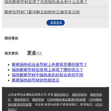
隔热断桥型材采用了劣质隔热条会有什么后果？
断桥铝型材门窗详解主副框的正确安装法则
查看更多
猜你喜欢
更多>>
相关资讯
断桥隔热铝合金型材上色要留意哪些细节？
隔热断桥型材在使用上体现了哪些优点？
隔热断桥型材中隔热条的好坏会有何不同
断桥隔热铝型材的性能优点
山东金博信金属制品有限公司,专营
隔热型材55
隔热型材60
隔热型材
65
隔热型材70
辅助型材
GR808隔热推拉窗系列型材图
GR90隔热
推拉窗系列型材图
等业务,有意向的客户请咨询我们，联系电话：
18563
622617